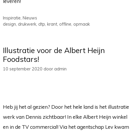
leveren!
Categorieën
Inspiratie
,
Nieuws
Tags
design
,
drukwerk
,
dtp
,
krant
,
offline
,
opmaak
Illustratie voor de Albert Heijn
Foodstars!
10 september 2020
door
admin
Heb jij het al gezien? Door het hele land is het illustratie
werk van Dennis zichtbaar! In elke Albert Heijn winkel
en in de TV commercial! Via het agentschap Lev kwam