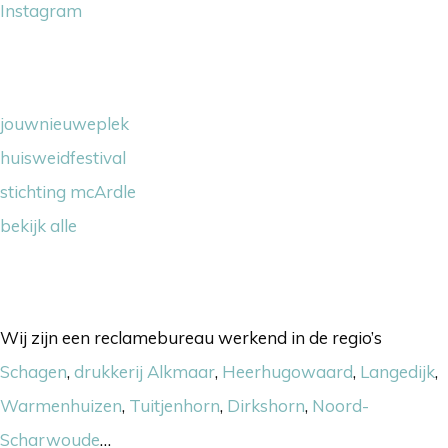
Instagram
Wij steunen
jouwnieuweplek
huisweidfestival
stichting mcArdle
bekijk alle
Onze werkgebieden
Wij zijn een reclamebureau werkend in de regio’s
Schagen
,
drukkerij Alkmaar
,
Heerhugowaard
,
Langedijk
,
Warmenhuizen
,
Tuitjenhorn
,
Dirkshorn
,
Noord-
Scharwoude
…