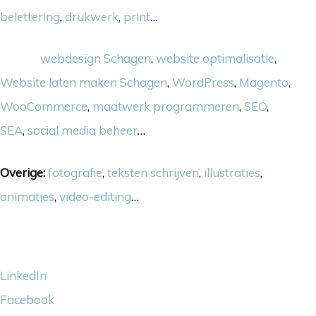
belettering
,
drukwerk
,
print
…
Online:
webdesign Schagen
,
website optimalisatie
,
Website laten maken Schagen
,
WordPress
,
Magento
,
WooCommerce
,
maatwerk programmeren
,
SEO
,
SEA
,
social media beheer
…
Overige:
fotografie
,
teksten schrijven
,
illustraties
,
animaties
,
video-editing
…
Volg ons
LinkedIn
Facebook