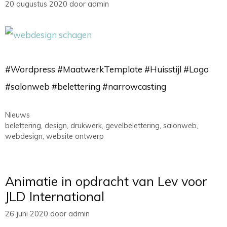
20 augustus 2020
door
admin
#Wordpress #MaatwerkTemplate #Huisstijl #Logo
#salonweb #belettering #narrowcasting
Categorieën
Nieuws
Tags
belettering
,
design
,
drukwerk
,
gevelbelettering
,
salonweb
,
webdesign
,
website ontwerp
Animatie in opdracht van Lev voor
JLD International
26 juni 2020
door
admin