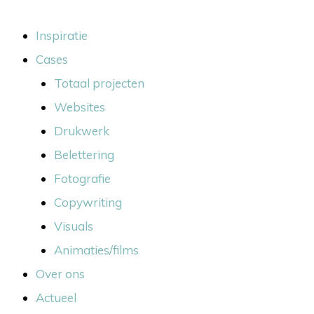
Ga
naar
Inspiratie
de
Cases
inhoud
Totaal projecten
Websites
Drukwerk
Belettering
Fotografie
Copywriting
Visuals
Animaties/films
Over ons
Actueel