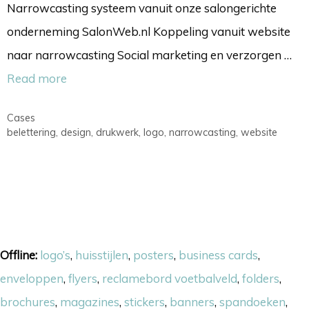
Narrowcasting systeem vanuit onze salongerichte
onderneming SalonWeb.nl Koppeling vanuit website
naar narrowcasting Social marketing en verzorgen …
Read more
Categorieën
Cases
Tags
belettering
,
design
,
drukwerk
,
logo
,
narrowcasting
,
website
Onze skills
Offline:
logo’s
,
huisstijlen
,
posters
,
business cards
,
enveloppen
,
flyers
,
reclamebord voetbalveld
,
folders
,
brochures
,
magazines
,
stickers
,
banners
,
spandoeken
,