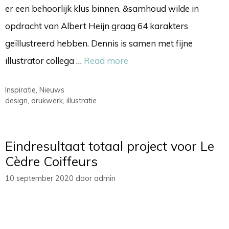
er een behoorlijk klus binnen. &samhoud wilde in
opdracht van Albert Heijn graag 64 karakters
geïllustreerd hebben. Dennis is samen met fijne
illustrator collega …
Read more
Categorieën
Inspiratie
,
Nieuws
Tags
design
,
drukwerk
,
illustratie
Eindresultaat totaal project voor Le
Cèdre Coiffeurs
10 september 2020
door
admin