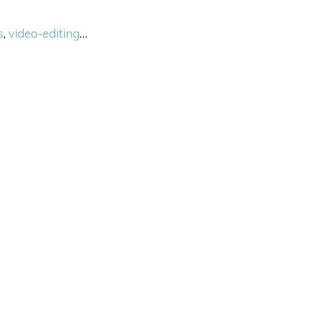
s
,
video-editing
…