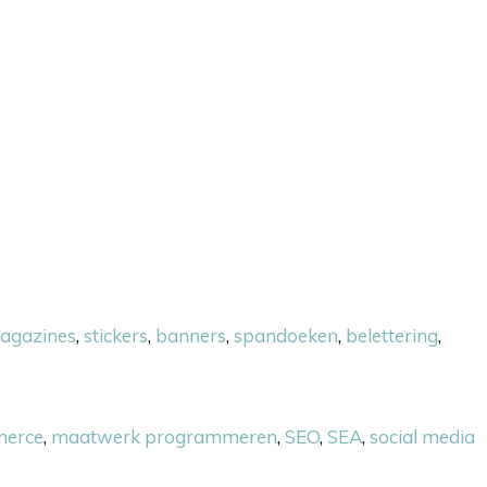
agazines
,
stickers
,
banners
,
spandoeken
,
belettering
,
erce
,
maatwerk programmeren
,
SEO
,
SEA
,
social media