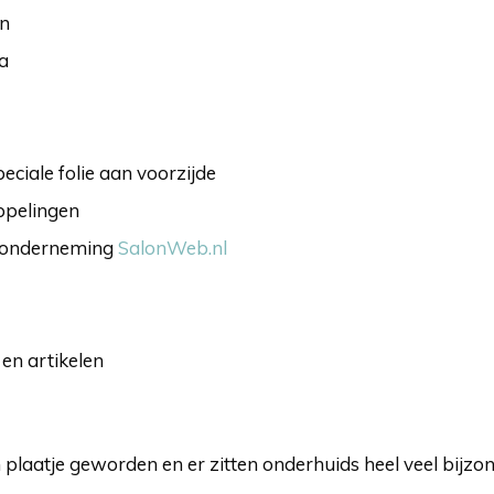
en
a
eciale folie aan voorzijde
ppelingen
e onderneming
SalonWeb.nl
en artikelen
en plaatje geworden en er zitten onderhuids heel veel bijz