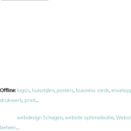
Onze skills
Offline:
logo’s
,
huisstijlen
,
posters
,
business cards
,
envelop
drukwerk
,
print
…
Online:
webdesign Schagen
,
website optimalisatie
,
Websi
beheer
…