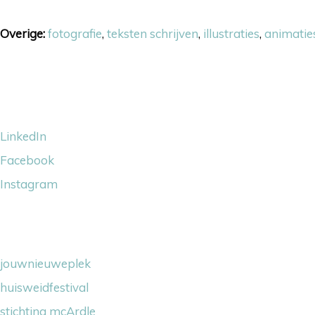
Overige:
fotografie
,
teksten schrijven
,
illustraties
,
animatie
Volg ons
LinkedIn
Facebook
Instagram
Wij steunen
jouwnieuweplek
huisweidfestival
stichting mcArdle