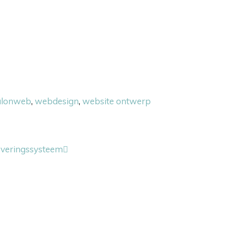
alonweb
,
webdesign
,
website ontwerp
rveringssysteem