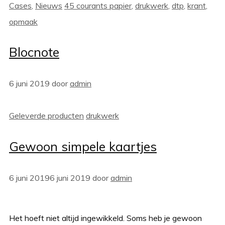
Categorieën
Tags
Cases
,
Nieuws
45 courants papier
,
drukwerk
,
dtp
,
krant
,
opmaak
Blocnote
6 juni 2019
door
admin
Categorieën
Tags
Geleverde producten
drukwerk
Gewoon simpele kaartjes
6 juni 2019
6 juni 2019
door
admin
Het hoeft niet altijd ingewikkeld. Soms heb je gewoon