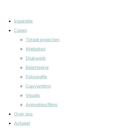
Ga
naar
Inspiratie
de
Cases
inhoud
Totaal projecten
Websites
Drukwerk
Belettering
Fotografie
Copywriting
Visuals
Animaties/films
Over ons
Actueel