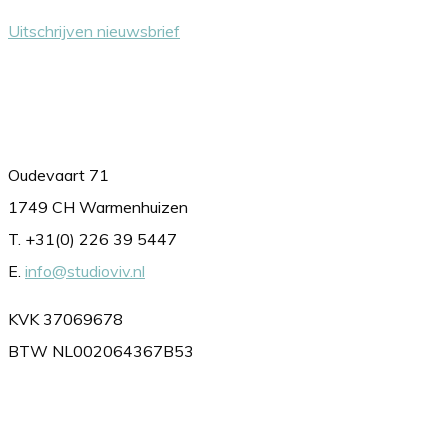
Uitschrijven nieuwsbrief
Contact
Oudevaart 71
1749 CH Warmenhuizen
T. +31(0) 226 39 5447
E.
info@studioviv.nl
KVK 37069678
BTW NL002064367B53
Volg ons gerust