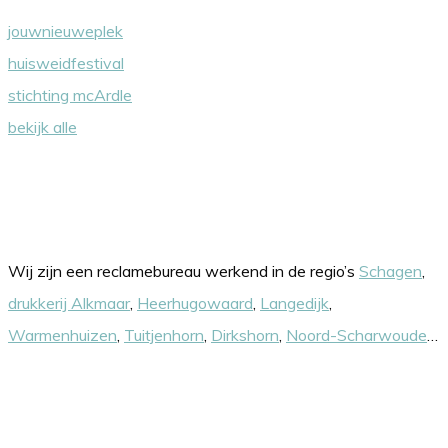
jouwnieuweplek
huisweidfestival
stichting mcArdle
bekijk alle
Onze werkgebieden
Wij zijn een reclamebureau werkend in de regio’s
Schagen
,
drukkerij Alkmaar
,
Heerhugowaard
,
Langedijk
,
Warmenhuizen
,
Tuitjenhorn
,
Dirkshorn
,
Noord-Scharwoude
…
Nieuwsbrief