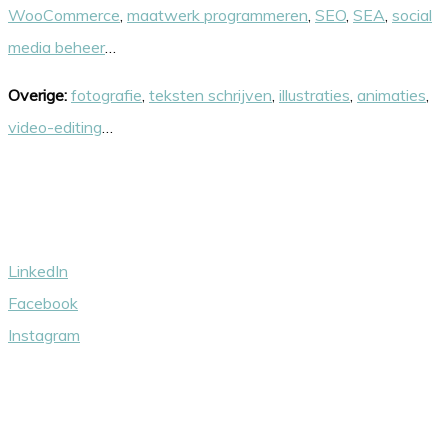
WooCommerce
,
maatwerk programmeren
,
SEO
,
SEA
,
social
media beheer
…
Overige:
fotografie
,
teksten schrijven
,
illustraties
,
animaties
,
video-editing
…
Volg ons
LinkedIn
Facebook
Instagram
Wij steunen