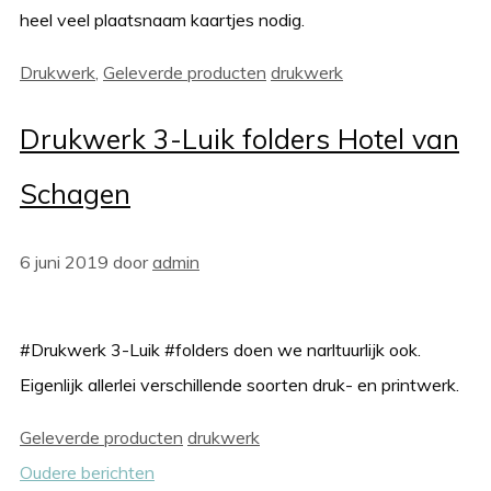
heel veel plaatsnaam kaartjes nodig.
Categorieën
Tags
Drukwerk
,
Geleverde producten
drukwerk
Drukwerk 3-Luik folders Hotel van
Schagen
6 juni 2019
door
admin
#Drukwerk 3-Luik #folders doen we narltuurlijk ook.
Eigenlijk allerlei verschillende soorten druk- en printwerk.
Categorieën
Tags
Geleverde producten
drukwerk
Oudere berichten