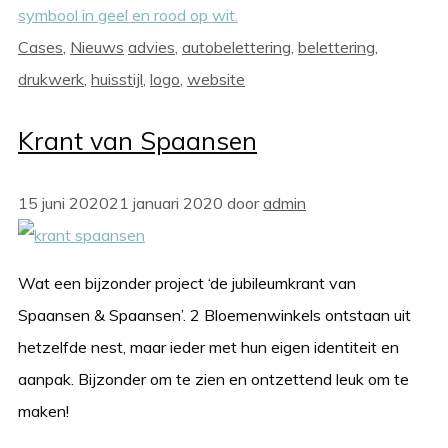
Categorieën
Tags
Cases
,
Nieuws
advies
,
autobelettering
,
belettering
,
drukwerk
,
huisstijl
,
logo
,
website
Krant van Spaansen
15 juni 2020
21 januari 2020
door
admin
Wat een bijzonder project ‘de jubileumkrant van
Spaansen & Spaansen’. 2 Bloemenwinkels ontstaan uit
hetzelfde nest, maar ieder met hun eigen identiteit en
aanpak. Bijzonder om te zien en ontzettend leuk om te
maken!