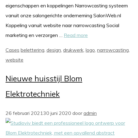
eigenschappen en koppelingen Narrowcasting systeem
vanuit onze salongerichte onderneming SalonWeb.nl
Koppeling vanuit website naar narrowcasting Social
marketing en verzorgen …
Read more
Categorieën
Tags
Cases
belettering
,
design
,
drukwerk
,
logo
,
narrowcasting
,
website
Nieuwe huisstijl Blom
Elektrotechniek
26 februari 2021
30 juni 2020
door
admin