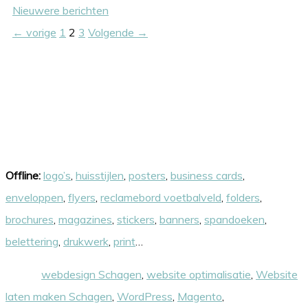
Nieuwere berichten
Pagina
Pagina
Pagina
←
vorige
1
2
3
Volgende
→
Onze skills
Offline:
logo’s
,
huisstijlen
,
posters
,
business cards
,
enveloppen
,
flyers
,
reclamebord voetbalveld
,
folders
,
brochures
,
magazines
,
stickers
,
banners
,
spandoeken
,
belettering
,
drukwerk
,
print
…
Online:
webdesign Schagen
,
website optimalisatie
,
Website
laten maken Schagen
,
WordPress
,
Magento
,