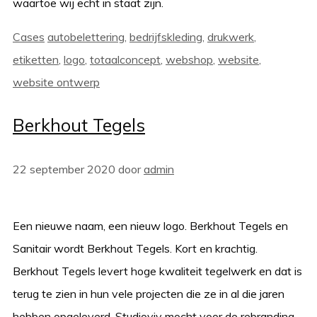
waartoe wij echt in staat zijn.
Categorieën
Tags
Cases
autobelettering
,
bedrijfskleding
,
drukwerk
,
etiketten
,
logo
,
totaalconcept
,
webshop
,
website
,
website ontwerp
Berkhout Tegels
22 september 2020
door
admin
Een nieuwe naam, een nieuw logo. Berkhout Tegels en
Sanitair wordt Berkhout Tegels. Kort en krachtig.
Berkhout Tegels levert hoge kwaliteit tegelwerk en dat is
terug te zien in hun vele projecten die ze in al die jaren
hebben opgeleverd. Studioviv mocht voor de rebranding