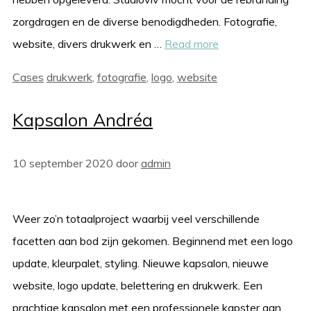
zorgdragen en de diverse benodigdheden. Fotografie,
website, divers drukwerk en …
Read more
Categorieën
Tags
Cases
drukwerk
,
fotografie
,
logo
,
website
Kapsalon Andréa
10 september 2020
door
admin
Weer zo’n totaalproject waarbij veel verschillende
facetten aan bod zijn gekomen. Beginnend met een logo
update, kleurpalet, styling. Nieuwe kapsalon, nieuwe
website, logo update, belettering en drukwerk. Een
prachtige kapsalon met een professionele kapster aan