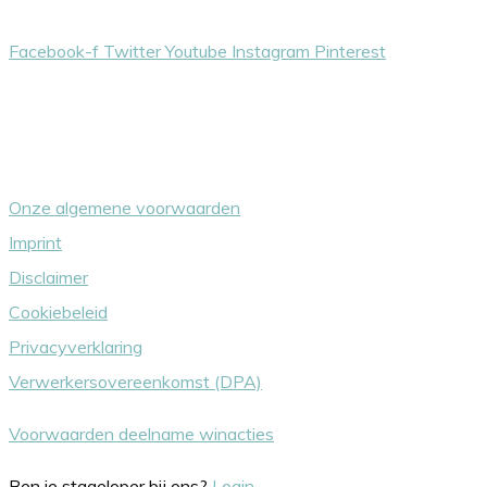
Facebook-f
Twitter
Youtube
Instagram
Pinterest
Overige dingetjes
Onze algemene voorwaarden
Imprint
Disclaimer
Cookiebeleid
Privacyverklaring
Verwerkersovereenkomst (DPA)
Voorwaarden deelname winacties
Ben je stageloper bij ons?
Login