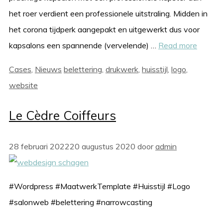
het roer verdient een professionele uitstraling. Midden in
het corona tijdperk aangepakt en uitgewerkt dus voor
kapsalons een spannende (vervelende) …
Read more
Categorieën
Tags
Cases
,
Nieuws
belettering
,
drukwerk
,
huisstijl
,
logo
,
website
Le Cèdre Coiffeurs
28 februari 2022
20 augustus 2020
door
admin
#Wordpress #MaatwerkTemplate #Huisstijl #Logo
#salonweb #belettering #narrowcasting