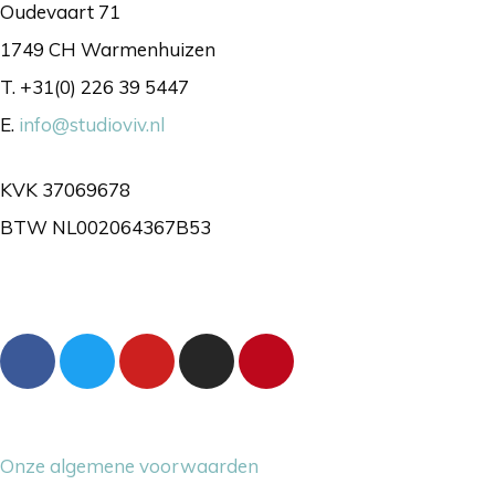
Oudevaart 71
1749 CH Warmenhuizen
T. +31(0) 226 39 5447
E.
info@studioviv.nl
KVK 37069678
BTW NL002064367B53
Volg ons gerust
Overige dingetjes
Onze algemene voorwaarden