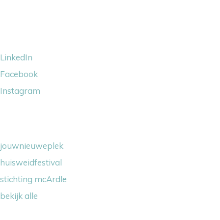
Volg ons
LinkedIn
Facebook
Instagram
Wij steunen
jouwnieuweplek
huisweidfestival
stichting mcArdle
bekijk alle