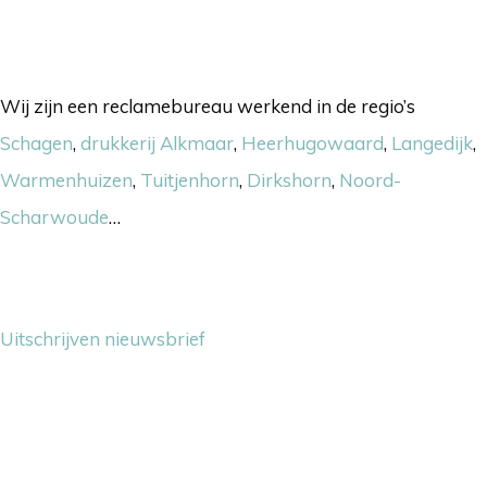
Onze werkgebieden
Wij zijn een reclamebureau werkend in de regio’s
Schagen
,
drukkerij Alkmaar
,
Heerhugowaard
,
Langedijk
,
Warmenhuizen
,
Tuitjenhorn
,
Dirkshorn
,
Noord-
Scharwoude
…
Nieuwsbrief
Uitschrijven nieuwsbrief
Contact