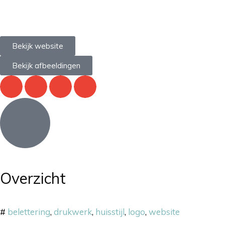
Bekijk website
Bekijk afbeeldingen
Overzicht
#
belettering
,
drukwerk
,
huisstijl
,
logo
,
website