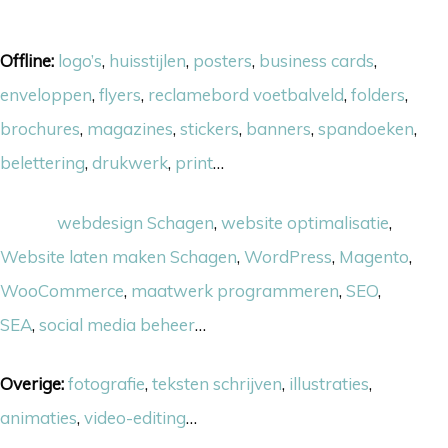
Onze skills
Offline:
logo’s
,
huisstijlen
,
posters
,
business cards
,
enveloppen
,
flyers
,
reclamebord voetbalveld
,
folders
,
brochures
,
magazines
,
stickers
,
banners
,
spandoeken
,
belettering
,
drukwerk
,
print
…
Online:
webdesign Schagen
,
website optimalisatie
,
Website laten maken Schagen
,
WordPress
,
Magento
,
WooCommerce
,
maatwerk programmeren
,
SEO
,
SEA
,
social media beheer
…
Overige:
fotografie
,
teksten schrijven
,
illustraties
,
animaties
,
video-editing
…