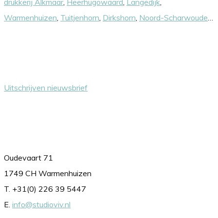
drukkerij Alkmaar
,
Heerhugowaard
,
Langedijk
,
Warmenhuizen
,
Tuitjenhorn
,
Dirkshorn
,
Noord-Scharwoude
…
Nieuwsbrief
Uitschrijven nieuwsbrief
Contact
Oudevaart 71
1749 CH Warmenhuizen
T. +31(0) 226 39 5447
E.
info@studioviv.nl