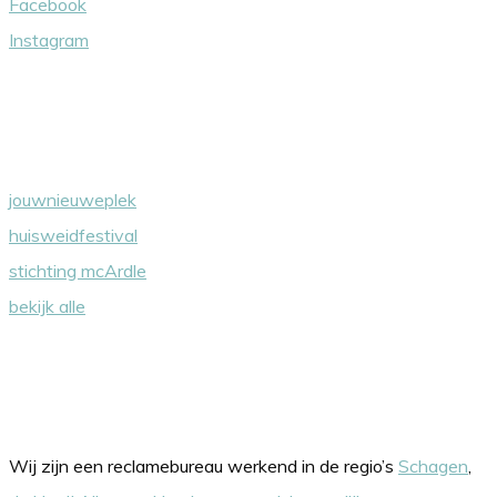
Facebook
Instagram
Wij steunen
jouwnieuweplek
huisweidfestival
stichting mcArdle
bekijk alle
Onze werkgebieden
Wij zijn een reclamebureau werkend in de regio’s
Schagen
,