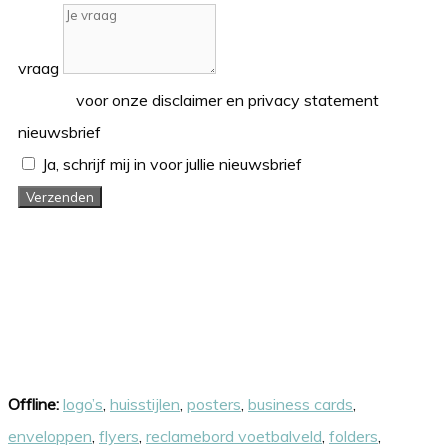
vraag
Klik hier
voor onze disclaimer en privacy statement
nieuwsbrief
Ja, schrijf mij in voor jullie nieuwsbrief
Verzenden
Onze skills
Offline:
logo’s
,
huisstijlen
,
posters
,
business cards
,
enveloppen
,
flyers
,
reclamebord voetbalveld
,
folders
,