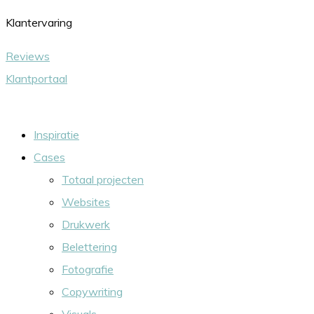
Ga
Klantervaring
naar
Reviews
de
Klantportaal
inhoud
Inspiratie
Cases
Totaal projecten
Websites
Drukwerk
Belettering
Fotografie
Copywriting