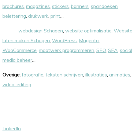
brochures
,
magazines
,
stickers
,
banners
,
spandoeken
,
belettering
,
drukwerk
,
print
…
Online:
webdesign Schagen
,
website optimalisatie
,
Website
laten maken Schagen
,
WordPress
,
Magento
,
WooCommerce
,
maatwerk programmeren
,
SEO
,
SEA
,
social
media beheer
…
Overige:
fotografie
,
teksten schrijven
,
illustraties
,
animaties
,
video-editing
…
Volg ons
LinkedIn