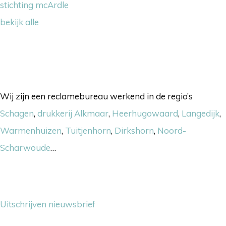
stichting mcArdle
bekijk alle
Onze werkgebieden
Wij zijn een reclamebureau werkend in de regio’s
Schagen
,
drukkerij Alkmaar
,
Heerhugowaard
,
Langedijk
,
Warmenhuizen
,
Tuitjenhorn
,
Dirkshorn
,
Noord-
Scharwoude
…
Nieuwsbrief
Uitschrijven nieuwsbrief