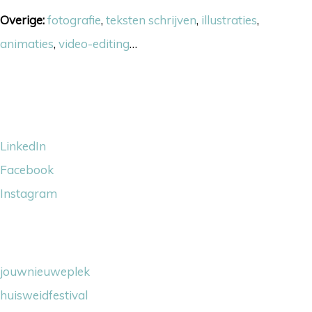
Overige:
fotografie
,
teksten schrijven
,
illustraties
,
animaties
,
video-editing
…
Volg ons
LinkedIn
Facebook
Instagram
Wij steunen
jouwnieuweplek
huisweidfestival