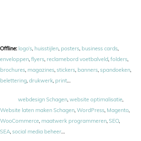
Onze skills
Offline:
logo’s
,
huisstijlen
,
posters
,
business cards
,
enveloppen
,
flyers
,
reclamebord voetbalveld
,
folders
,
brochures
,
magazines
,
stickers
,
banners
,
spandoeken
,
belettering
,
drukwerk
,
print
…
Online:
webdesign Schagen
,
website optimalisatie
,
Website laten maken Schagen
,
WordPress
,
Magento
,
WooCommerce
,
maatwerk programmeren
,
SEO
,
SEA
,
social media beheer
…