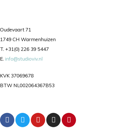
Contact
Oudevaart 71
1749 CH Warmenhuizen
T. +31(0) 226 39 5447
E.
info@studioviv.nl
KVK 37069678
BTW NL002064367B53
Volg ons gerust