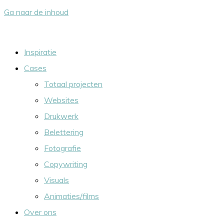
Ga naar de inhoud
Inspiratie
Cases
Totaal projecten
Websites
Drukwerk
Belettering
Fotografie
Copywriting
Visuals
Animaties/films
Over ons