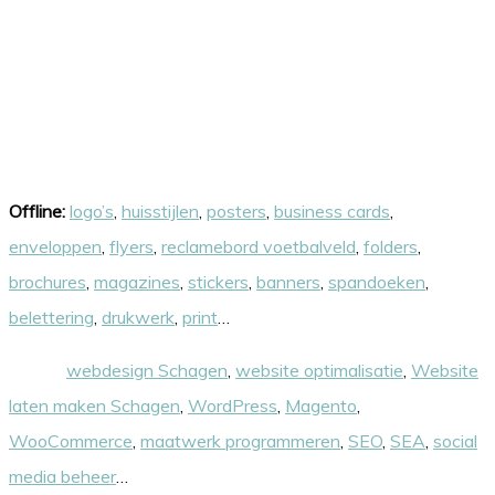
Onze skills
Offline:
logo’s
,
huisstijlen
,
posters
,
business cards
,
enveloppen
,
flyers
,
reclamebord voetbalveld
,
folders
,
brochures
,
magazines
,
stickers
,
banners
,
spandoeken
,
belettering
,
drukwerk
,
print
…
Online:
webdesign Schagen
,
website optimalisatie
,
Website
laten maken Schagen
,
WordPress
,
Magento
,
WooCommerce
,
maatwerk programmeren
,
SEO
,
SEA
,
social
media beheer
…