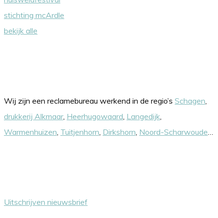
stichting mcArdle
bekijk alle
Onze werkgebieden
Wij zijn een reclamebureau werkend in de regio’s
Schagen
,
drukkerij Alkmaar
,
Heerhugowaard
,
Langedijk
,
Warmenhuizen
,
Tuitjenhorn
,
Dirkshorn
,
Noord-Scharwoude
…
Nieuwsbrief
Uitschrijven nieuwsbrief