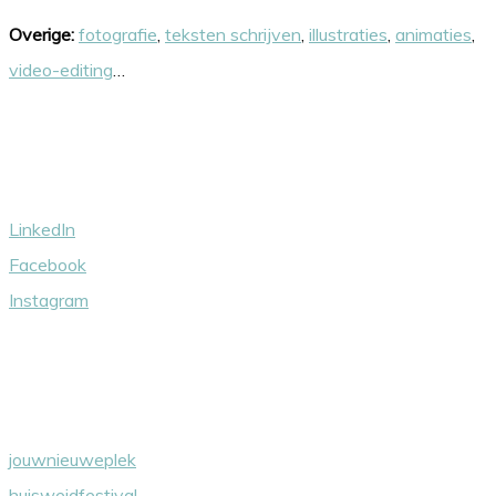
Overige:
fotografie
,
teksten schrijven
,
illustraties
,
animaties
,
video-editing
…
Volg ons
LinkedIn
Facebook
Instagram
Wij steunen
jouwnieuweplek
huisweidfestival