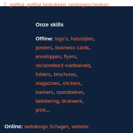
golfbal
golfbal bedrukken
relatiegeschenken
,
,
Onze skills
Offline:
logo’s
,
huisstijlen
,
posters
,
business cards
,
enveloppen
,
flyers
,
reclamebord voetbalveld
,
folders
,
brochures
,
magazines
,
stickers
,
banners
,
spandoeken
,
belettering
,
drukwerk
,
print
…
Online:
webdesign Schagen
,
website