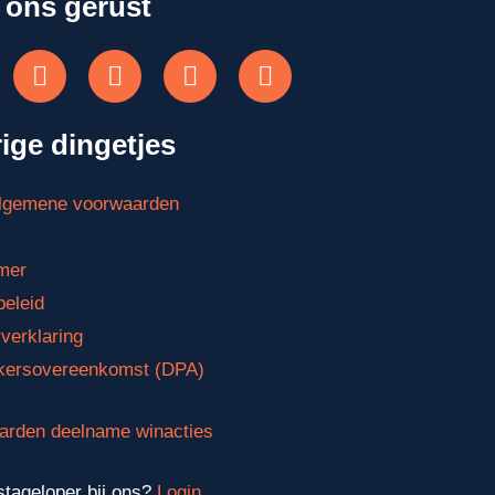
 ons gerust
ige dingetjes
lgemene voorwaarden
mer
eleid
verklaring
kersovereenkomst (DPA)
arden deelname winacties
stageloper bij ons?
Login