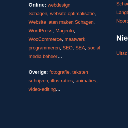
Scha
Online:
webdesign
Lange
Schagen
,
website optimalisatie
,
Noor
Website laten maken Schagen
,
WordPress
,
Magento
,
Nie
WooCommerce
,
maatwerk
programmeren
,
SEO
,
SEA
,
social
Uitsc
media beheer
…
Overige:
fotografie
,
teksten
schrijven
,
illustraties
,
animaties
,
video-editing
…