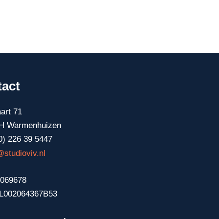
act
art 71
H Warmenhuizen
0) 226 39 5447
@studioviv.nl
069678
L002064367B53