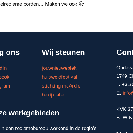
gevelreclame borden… Maken we ook 🙂
g ons
Wij steunen
Cont
Oudeva
dIn
jouwnieuweplek
1749 C
book
huisweidfestival
T. +31(
agram
stichting mcArdle
E.
info
bekijk alle
KVK 37
ze werkgebieden
BTW N
ijn een reclamebureau werkend in de regio’s