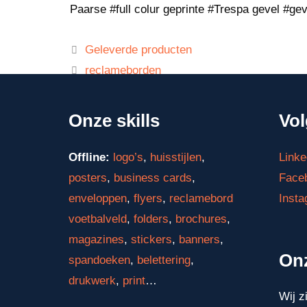
Paarse #full colur geprinte #Trespa gevel #
Geleverde producten
reclameborden
Onze skills
Vol
Offline:
logo’s
,
huisstijlen
,
Linke
posters
,
business cards
,
Face
enveloppen
,
flyers
,
reclamebord
Inst
voetbalveld
,
folders
,
brochures
,
magazines
,
stickers
,
banners
,
On
spandoeken
,
belettering
,
drukwerk
,
print
…
Wij z