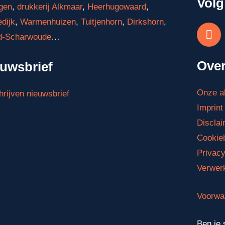
Volg
gen
,
drukkerij Alkmaar
,
Heerhugowaard
,
dijk
,
Warmenhuizen
,
Tuitjenhorn
,
Dirkshorn
,
d-Scharwoude
…
Over
uwsbrief
Onze a
hrijven nieuwsbrief
Imprint
Disclai
Cookieb
Privacy
Verwer
Voorwa
Ben je 