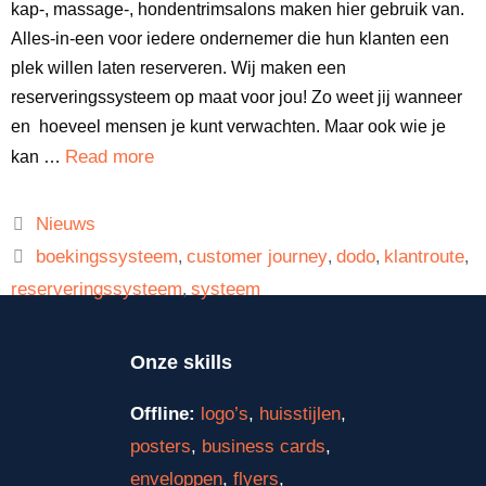
kap-, massage-, hondentrimsalons maken hier gebruik van.
Alles-in-een voor iedere ondernemer die hun klanten een
plek willen laten reserveren. Wij maken een
reserveringssysteem op maat voor jou! Zo weet jij wanneer
en hoeveel mensen je kunt verwachten. Maar ook wie je
Read more
kan …
Nieuws
boekingssysteem
customer journey
dodo
klantroute
,
,
,
,
reserveringssysteem
systeem
,
Onze skills
Offline:
logo’s
,
huisstijlen
,
posters
,
business cards
,
enveloppen
,
flyers
,