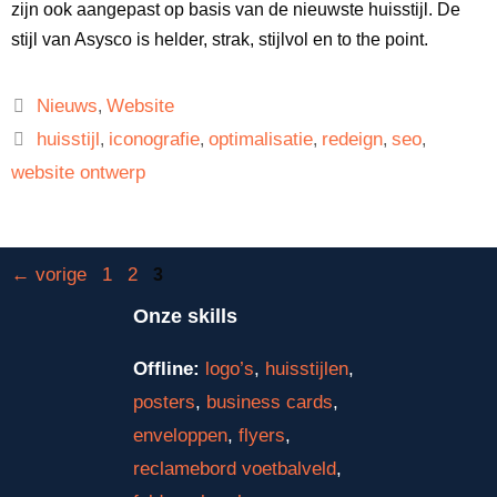
zijn ook aangepast op basis van de nieuwste huisstijl. De
stijl van Asysco is helder, strak, stijlvol en to the point.
Nieuws
Website
,
huisstijl
iconografie
optimalisatie
redeign
seo
,
,
,
,
,
website ontwerp
←
vorige
1
2
3
Onze skills
Offline:
logo’s
,
huisstijlen
,
posters
,
business cards
,
enveloppen
,
flyers
,
reclamebord voetbalveld
,