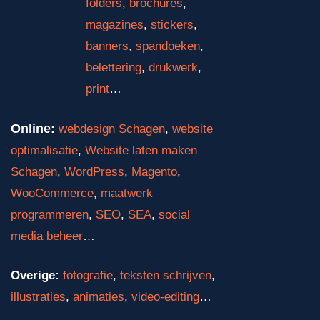
folders
,
brochures
,
magazines
,
stickers
,
banners
,
spandoeken
,
belettering
,
drukwerk
,
print
…
Online:
webdesign Schagen
,
website
optimalisatie
,
Website laten maken
Schagen
,
WordPress
,
Magento
,
WooCommerce
,
maatwerk
programmeren
,
SEO
,
SEA
,
social
media beheer
…
Overige:
fotografie
,
teksten schrijven
,
illustraties
,
animaties
,
video-editing
…