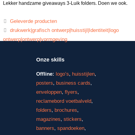
Lekker handzame giveaways 3-Luik folders. Doen we ook.
Geleverde producten
drukwerk|grafisch ontwerp|huisstijl|Identiteit|logo
ontwerp|ontwerp|vormgeving
Onze skills
Offline:
logo’s
,
huisstijlen
,
posters
,
business cards
,
enveloppen
,
flyers
,
reclamebord voetbalveld
,
folders
,
brochures
,
magazines
,
stickers
,
banners
,
spandoeken
,