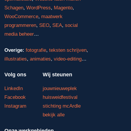
Schagen
,
WordPress
,
Magento
,
WooCommerce
,
maatwerk
programmeren
,
SEO
,
SEA
,
social
media beheer
…
Overige:
fotografie
,
teksten schrijven
,
illustraties
,
animaties
,
video-editing
…
Volg ons
Wij steunen
LinkedIn
jouwnieuweplek
Facebook
huisweidfestival
Instagram
stichting mcArdle
bekijk alle
Onze werkgebieden