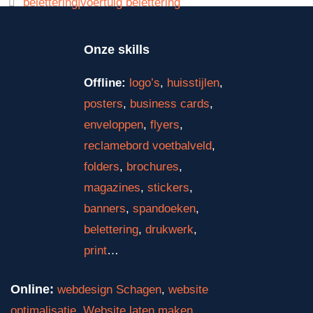
belettering|voertuig belettering
Onze skills
Offline:
logo’s
,
huisstijlen
,
posters
,
business cards
,
enveloppen
,
flyers
,
reclamebord voetbalveld
,
folders
,
brochures
,
magazines
,
stickers
,
banners
,
spandoeken
,
belettering
,
drukwerk
,
print
…
Online:
webdesign Schagen
,
website
optimalisatie
,
Website laten maken