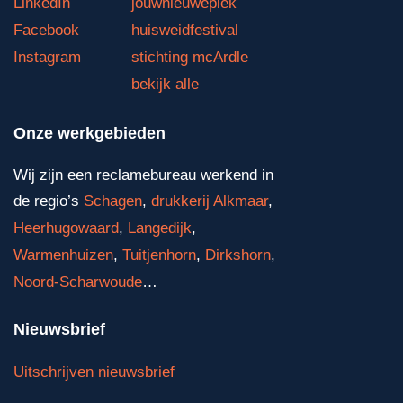
LinkedIn
jouwnieuweplek
Facebook
huisweidfestival
Instagram
stichting mcArdle
bekijk alle
Onze werkgebieden
Wij zijn een reclamebureau werkend in
de regio’s
Schagen
,
drukkerij Alkmaar
,
Heerhugowaard
,
Langedijk
,
Warmenhuizen
,
Tuitjenhorn
,
Dirkshorn
,
Noord-Scharwoude
…
Nieuwsbrief
Uitschrijven nieuwsbrief