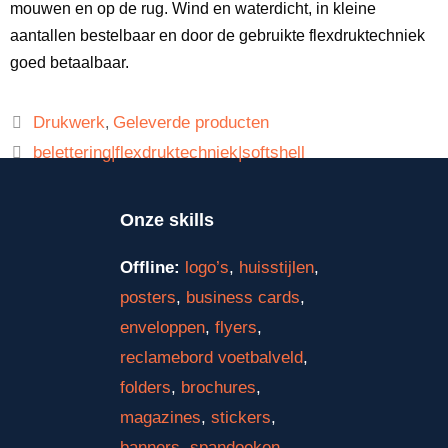
mouwen en op de rug. Wind en waterdicht, in kleine
aantallen bestelbaar en door de gebruikte flexdruktechniek
goed betaalbaar.
Drukwerk
Geleverde producten
,
belettering|flexdruktechniek|softshell
Onze skills
Offline:
logo’s
,
huisstijlen
,
posters
,
business cards
,
enveloppen
,
flyers
,
reclamebord voetbalveld
,
folders
,
brochures
,
magazines
,
stickers
,
banners
,
spandoeken
,