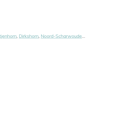
tjenhorn
,
Dirkshorn
,
Noord-Scharwoude
…