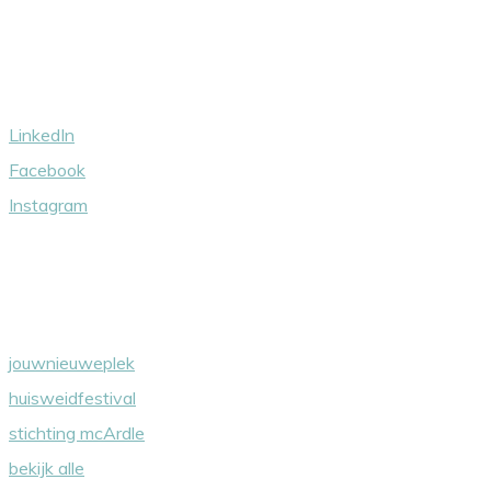
Volg ons
LinkedIn
Facebook
Instagram
Wij steunen
jouwnieuweplek
huisweidfestival
stichting mcArdle
bekijk alle