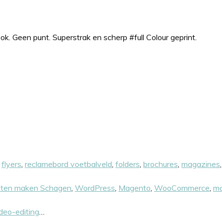
. Geen punt. Superstrak en scherp #full Colour geprint.
,
flyers
,
reclamebord voetbalveld
,
folders
,
brochures
,
magazines
aten maken Schagen
,
WordPress
,
Magento
,
WooCommerce
,
ma
deo-editing
…