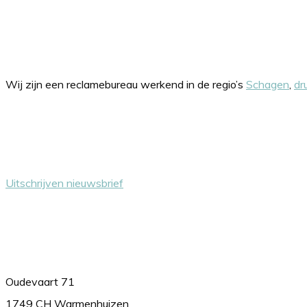
Onze werkgebieden
Wij zijn een reclamebureau werkend in de regio’s
Schagen
,
dr
Nieuwsbrief
Uitschrijven nieuwsbrief
Contact
Oudevaart 71
1749 CH Warmenhuizen