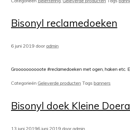
Categorieën
Belettering
,
Geleverde producten
Tags
bann
Bisonyl reclamedoeken
6 juni 2019
door
admin
Groooooooooote #reclamedoeken met ogen, haken etc. En 
Categorieën
Geleverde producten
Tags
banners
Bisonyl doek Kleine Doer
13 juni 2019
6 juni 2019
door
admin