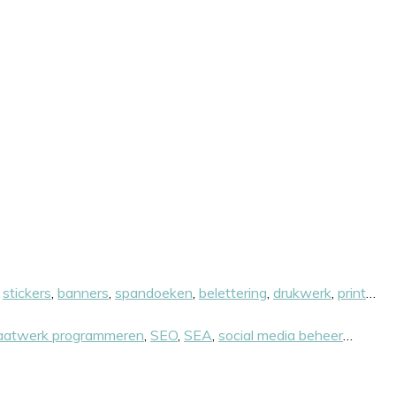
,
stickers
,
banners
,
spandoeken
,
belettering
,
drukwerk
,
print
…
atwerk programmeren
,
SEO
,
SEA
,
social media beheer
…