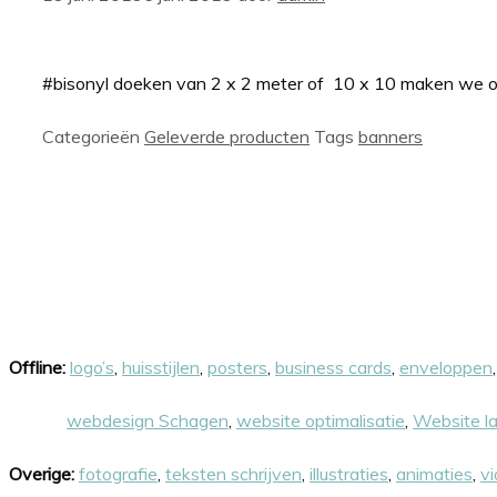
#bisonyl doeken van 2 x 2 meter of 10 x 10 maken we ook
Categorieën
Geleverde producten
Tags
banners
Onze skills
Offline:
logo’s
,
huisstijlen
,
posters
,
business cards
,
enveloppen
Online:
webdesign Schagen
,
website optimalisatie
,
Website l
Overige:
fotografie
,
teksten schrijven
,
illustraties
,
animaties
,
vi