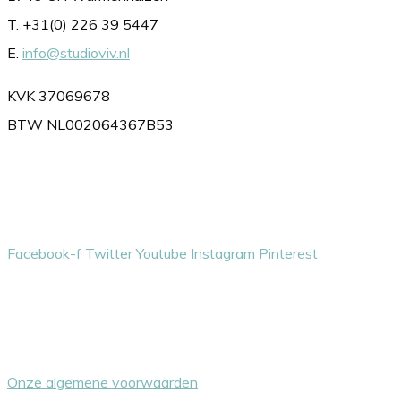
T. +31(0) 226 39 5447
E.
info@studioviv.nl
KVK 37069678
BTW NL002064367B53
Volg ons gerust
Facebook-f
Twitter
Youtube
Instagram
Pinterest
Overige dingetjes
Onze algemene voorwaarden