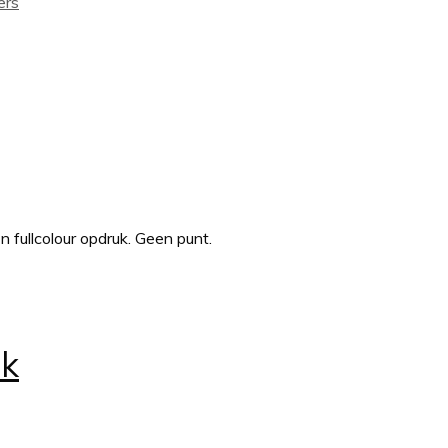
ers
fullcolour opdruk. Geen punt.
ak