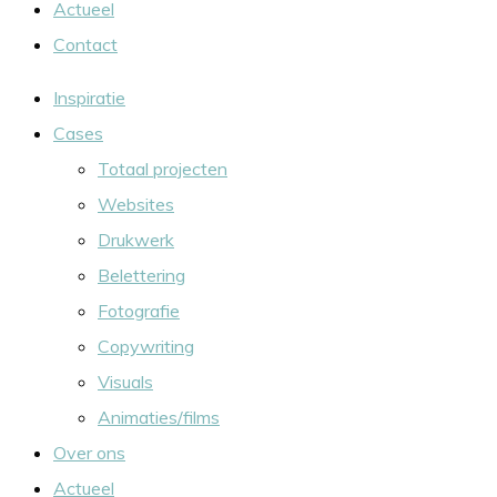
Actueel
Contact
Inspiratie
Cases
Totaal projecten
Websites
Drukwerk
Belettering
Fotografie
Copywriting
Visuals
Animaties/films
Over ons
Actueel