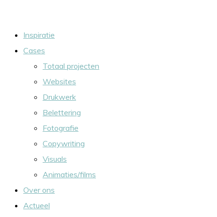
Ga
naar
Inspiratie
de
Cases
inhoud
Totaal projecten
Websites
Drukwerk
Belettering
Fotografie
Copywriting
Visuals
Animaties/films
Over ons
Actueel