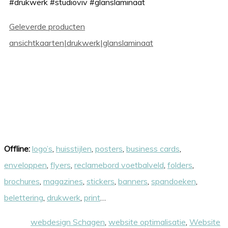
#drukwerk #studioviv #glanslaminaat
Categorieën
Tags
Geleverde producten
ansichtkaarten|drukwerk|glanslaminaat
Onze skills
Offline:
logo’s
,
huisstijlen
,
posters
,
business cards
,
enveloppen
,
flyers
,
reclamebord voetbalveld
,
folders
,
brochures
,
magazines
,
stickers
,
banners
,
spandoeken
,
belettering
,
drukwerk
,
print
…
Online:
webdesign Schagen
,
website optimalisatie
,
Website