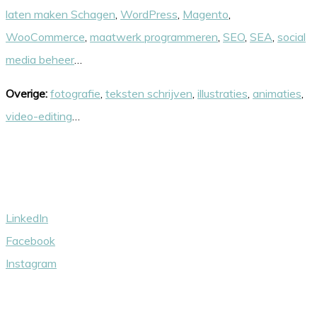
laten maken Schagen
,
WordPress
,
Magento
,
WooCommerce
,
maatwerk programmeren
,
SEO
,
SEA
,
social
media beheer
…
Overige:
fotografie
,
teksten schrijven
,
illustraties
,
animaties
,
video-editing
…
Volg ons
LinkedIn
Facebook
Instagram
Wij steunen