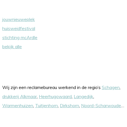
jouwnieuweplek
huisweidfestival
stichting mcArdle
bekijk alle
Onze werkgebieden
Wij zijn een reclamebureau werkend in de regio’s
Schagen
,
drukkerij Alkmaar
,
Heerhugowaard
,
Langedijk
,
Warmenhuizen
,
Tuitjenhorn
,
Dirkshorn
,
Noord-Scharwoude
…
Nieuwsbrief