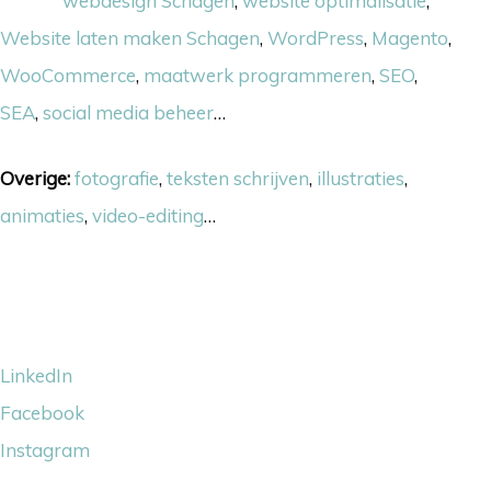
Online:
webdesign Schagen
,
website optimalisatie
,
Website laten maken Schagen
,
WordPress
,
Magento
,
WooCommerce
,
maatwerk programmeren
,
SEO
,
SEA
,
social media beheer
…
Overige:
fotografie
,
teksten schrijven
,
illustraties
,
animaties
,
video-editing
…
Volg ons
LinkedIn
Facebook
Instagram