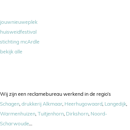
Wij steunen
jouwnieuweplek
huisweidfestival
stichting mcArdle
bekijk alle
Onze werkgebieden
Wij zijn een reclamebureau werkend in de regio’s
Schagen
,
drukkerij Alkmaar
,
Heerhugowaard
,
Langedijk
,
Warmenhuizen
,
Tuitjenhorn
,
Dirkshorn
,
Noord-
Scharwoude
…