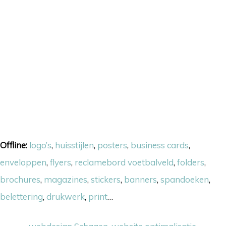
Onze skills
Offline:
logo’s
,
huisstijlen
,
posters
,
business cards
,
enveloppen
,
flyers
,
reclamebord voetbalveld
,
folders
,
brochures
,
magazines
,
stickers
,
banners
,
spandoeken
,
belettering
,
drukwerk
,
print
…