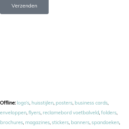
Verzenden
Onze skills
Offline:
logo’s
,
huisstijlen
,
posters
,
business cards
,
enveloppen
,
flyers
,
reclamebord voetbalveld
,
folders
,
brochures
,
magazines
,
stickers
,
banners
,
spandoeken
,