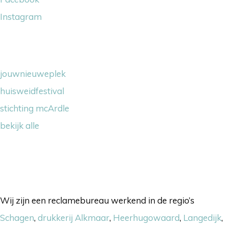
Instagram
Wij steunen
jouwnieuweplek
huisweidfestival
stichting mcArdle
bekijk alle
Onze werkgebieden
Wij zijn een reclamebureau werkend in de regio’s
Schagen
,
drukkerij Alkmaar
,
Heerhugowaard
,
Langedijk
,