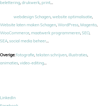
belettering
,
drukwerk
,
print
…
Online:
webdesign Schagen
,
website optimalisatie
,
Website laten maken Schagen
,
WordPress
,
Magento
,
WooCommerce
,
maatwerk programmeren
,
SEO
,
SEA
,
social media beheer
…
Overige:
fotografie
,
teksten schrijven
,
illustraties
,
animaties
,
video-editing
…
Volg ons
LinkedIn
Facebook