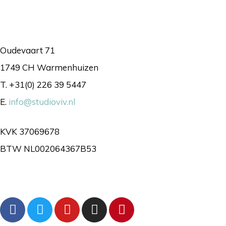
Contact
Oudevaart 71
1749 CH Warmenhuizen
T. +31(0) 226 39 5447
E.
info@studioviv.nl
KVK 37069678
BTW NL002064367B53
Volg ons gerust