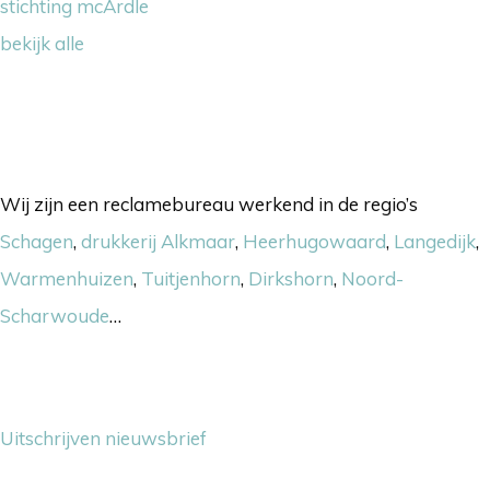
stichting mcArdle
bekijk alle
Onze werkgebieden
Wij zijn een reclamebureau werkend in de regio’s
Schagen
,
drukkerij Alkmaar
,
Heerhugowaard
,
Langedijk
,
Warmenhuizen
,
Tuitjenhorn
,
Dirkshorn
,
Noord-
Scharwoude
…
Nieuwsbrief
Uitschrijven nieuwsbrief