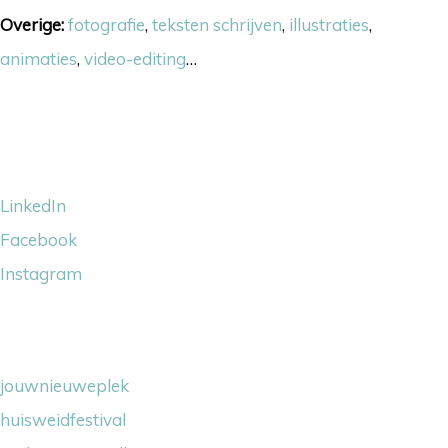
Overige:
fotografie
,
teksten schrijven
,
illustraties
,
animaties
,
video-editing
…
Volg ons
LinkedIn
Facebook
Instagram
Wij steunen
jouwnieuweplek
huisweidfestival