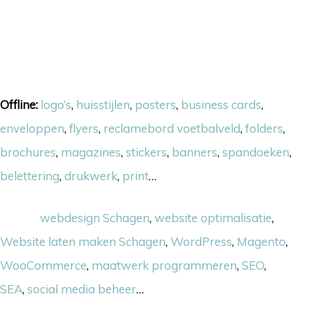
Onze skills
Offline:
logo’s
,
huisstijlen
,
posters
,
business cards
,
enveloppen
,
flyers
,
reclamebord voetbalveld
,
folders
,
brochures
,
magazines
,
stickers
,
banners
,
spandoeken
,
belettering
,
drukwerk
,
print
…
Online:
webdesign Schagen
,
website optimalisatie
,
Website laten maken Schagen
,
WordPress
,
Magento
,
WooCommerce
,
maatwerk programmeren
,
SEO
,
SEA
,
social media beheer
…