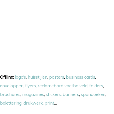
Onze skills
Offline:
logo’s
,
huisstijlen
,
posters
,
business cards
,
enveloppen
,
flyers
,
reclamebord voetbalveld
,
folders
,
brochures
,
magazines
,
stickers
,
banners
,
spandoeken
,
belettering
,
drukwerk
,
print
…