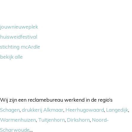
Wij steunen
jouwnieuweplek
huisweidfestival
stichting mcArdle
bekijk alle
Onze werkgebieden
Wij zijn een reclamebureau werkend in de regio’s
Schagen
,
drukkerij Alkmaar
,
Heerhugowaard
,
Langedijk
,
Warmenhuizen
,
Tuitjenhorn
,
Dirkshorn
,
Noord-
Scharwoude
…