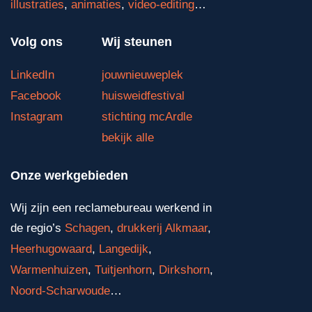
illustraties
,
animaties
,
video-editing
…
Volg ons
Wij steunen
LinkedIn
jouwnieuweplek
Facebook
huisweidfestival
Instagram
stichting mcArdle
bekijk alle
Onze werkgebieden
Wij zijn een reclamebureau werkend in
de regio’s
Schagen
,
drukkerij Alkmaar
,
Heerhugowaard
,
Langedijk
,
Warmenhuizen
,
Tuitjenhorn
,
Dirkshorn
,
Noord-Scharwoude
…