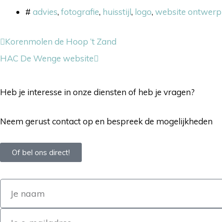
#
advies
,
fotografie
,
huisstijl
,
logo
,
website ontwerp
Korenmolen de Hoop ’t Zand
HAC De Wenge website
Heb je interesse in onze diensten of heb je vragen?
Neem gerust contact op en bespreek de mogelijkheden
Of bel ons direct!