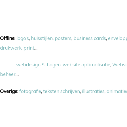
Onze skills
Offline:
logo’s
,
huisstijlen
,
posters
,
business cards
,
envelop
drukwerk
,
print
…
Online:
webdesign Schagen
,
website optimalisatie
,
Websi
beheer
…
Overige:
fotografie
,
teksten schrijven
,
illustraties
,
animatie
Volg ons