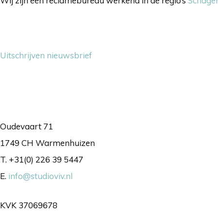
Wij zijn een reclamebureau werkend in de regio’s
Schage
Nieuwsbrief
Uitschrijven nieuwsbrief
Contact
Oudevaart 71
1749 CH Warmenhuizen
T. +31(0) 226 39 5447
E.
info@studioviv.nl
KVK 37069678