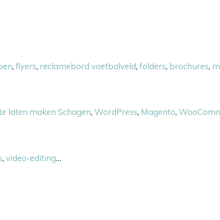
pen
,
flyers
,
reclamebord voetbalveld
,
folders
,
brochures
,
m
te laten maken Schagen
,
WordPress
,
Magento
,
WooComm
s
,
video-editing
…