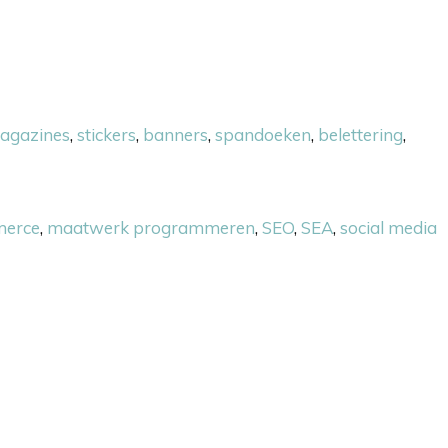
agazines
,
stickers
,
banners
,
spandoeken
,
belettering
,
erce
,
maatwerk programmeren
,
SEO
,
SEA
,
social media