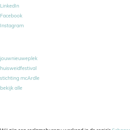
LinkedIn
Facebook
Instagram
Wij steunen
jouwnieuweplek
huisweidfestival
stichting mcArdle
bekijk alle
Onze werkgebieden