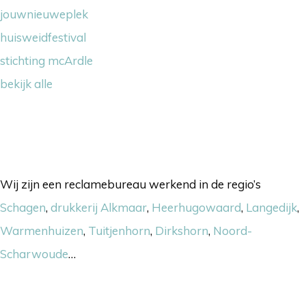
jouwnieuweplek
huisweidfestival
stichting mcArdle
bekijk alle
Onze werkgebieden
Wij zijn een reclamebureau werkend in de regio’s
Schagen
,
drukkerij Alkmaar
,
Heerhugowaard
,
Langedijk
,
Warmenhuizen
,
Tuitjenhorn
,
Dirkshorn
,
Noord-
Scharwoude
…
Nieuwsbrief