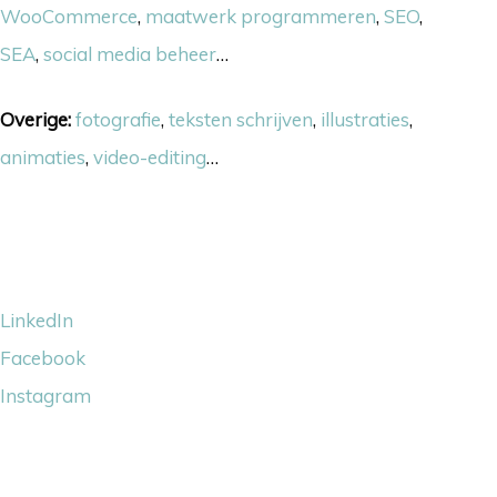
WooCommerce
,
maatwerk programmeren
,
SEO
,
SEA
,
social media beheer
…
Overige:
fotografie
,
teksten schrijven
,
illustraties
,
animaties
,
video-editing
…
Volg ons
LinkedIn
Facebook
Instagram
Wij steunen