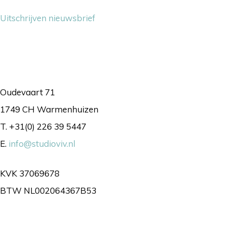
Uitschrijven nieuwsbrief
Contact
Oudevaart 71
1749 CH Warmenhuizen
T. +31(0) 226 39 5447
E.
info@studioviv.nl
KVK 37069678
BTW NL002064367B53
Volg ons gerust