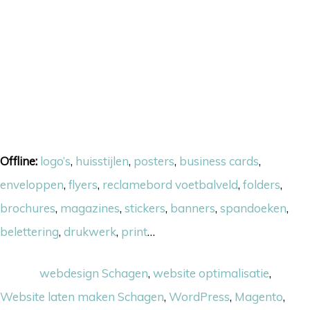
Onze skills
Offline:
logo’s
,
huisstijlen
,
posters
,
business cards
,
enveloppen
,
flyers
,
reclamebord voetbalveld
,
folders
,
brochures
,
magazines
,
stickers
,
banners
,
spandoeken
,
belettering
,
drukwerk
,
print
…
Online:
webdesign Schagen
,
website optimalisatie
,
Website laten maken Schagen
,
WordPress
,
Magento
,