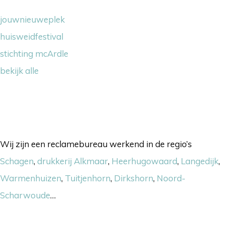
jouwnieuweplek
huisweidfestival
stichting mcArdle
bekijk alle
Onze werkgebieden
Wij zijn een reclamebureau werkend in de regio’s
Schagen
,
drukkerij Alkmaar
,
Heerhugowaard
,
Langedijk
,
Warmenhuizen
,
Tuitjenhorn
,
Dirkshorn
,
Noord-
Scharwoude
…