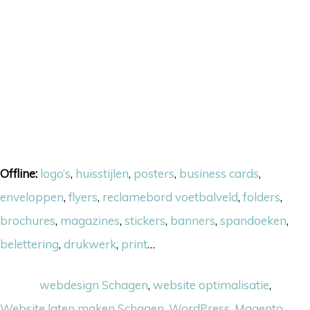
Onze skills
Offline:
logo’s
,
huisstijlen
,
posters
,
business cards
,
enveloppen
,
flyers
,
reclamebord voetbalveld
,
folders
,
brochures
,
magazines
,
stickers
,
banners
,
spandoeken
,
belettering
,
drukwerk
,
print
…
Online:
webdesign Schagen
,
website optimalisatie
,
Website laten maken Schagen
,
WordPress
,
Magento
,