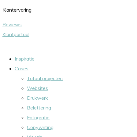
Ga
Klantervaring
naar
Reviews
de
Klantportaal
inhoud
Inspiratie
Cases
Totaal projecten
Websites
Drukwerk
Belettering
Fotografie
Copywriting