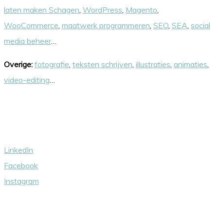
laten maken Schagen
,
WordPress
,
Magento
,
WooCommerce
,
maatwerk programmeren
,
SEO
,
SEA
,
social
media beheer
…
Overige:
fotografie
,
teksten schrijven
,
illustraties
,
animaties
,
video-editing
…
Volg ons
LinkedIn
Facebook
Instagram
Wij steunen