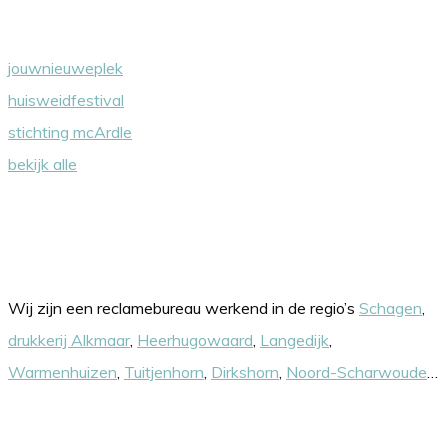
jouwnieuweplek
huisweidfestival
stichting mcArdle
bekijk alle
Onze werkgebieden
Wij zijn een reclamebureau werkend in de regio’s
Schagen
,
drukkerij Alkmaar
,
Heerhugowaard
,
Langedijk
,
Warmenhuizen
,
Tuitjenhorn
,
Dirkshorn
,
Noord-Scharwoude
…
Nieuwsbrief