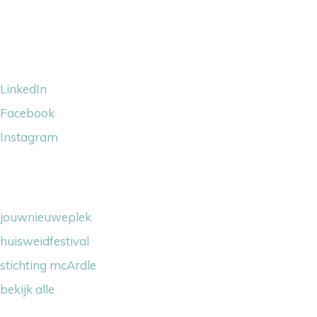
Volg ons
LinkedIn
Facebook
Instagram
Wij steunen
jouwnieuweplek
huisweidfestival
stichting mcArdle
bekijk alle