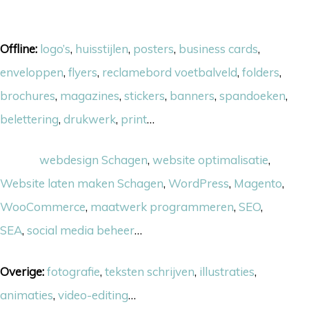
Onze skills
Offline:
logo’s
,
huisstijlen
,
posters
,
business cards
,
enveloppen
,
flyers
,
reclamebord voetbalveld
,
folders
,
brochures
,
magazines
,
stickers
,
banners
,
spandoeken
,
belettering
,
drukwerk
,
print
…
Online:
webdesign Schagen
,
website optimalisatie
,
Website laten maken Schagen
,
WordPress
,
Magento
,
WooCommerce
,
maatwerk programmeren
,
SEO
,
SEA
,
social media beheer
…
Overige:
fotografie
,
teksten schrijven
,
illustraties
,
animaties
,
video-editing
…