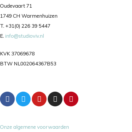
Oudevaart 71
1749 CH Warmenhuizen
T. +31(0) 226 39 5447
E.
info@studioviv.nl
KVK 37069678
BTW NL002064367B53
Volg ons gerust
Overige dingetjes
Onze algemene voorwaarden