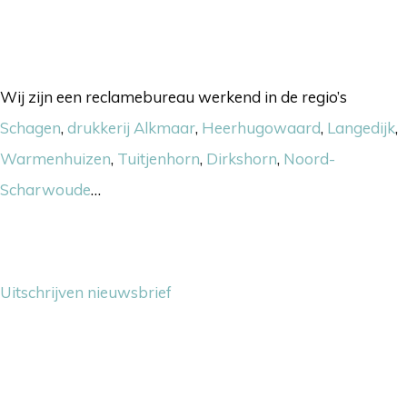
Onze werkgebieden
Wij zijn een reclamebureau werkend in de regio’s
Schagen
,
drukkerij Alkmaar
,
Heerhugowaard
,
Langedijk
,
Warmenhuizen
,
Tuitjenhorn
,
Dirkshorn
,
Noord-
Scharwoude
…
Nieuwsbrief
Uitschrijven nieuwsbrief
Contact