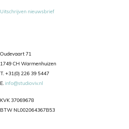
Uitschrijven nieuwsbrief
Contact
Oudevaart 71
1749 CH Warmenhuizen
T. +31(0) 226 39 5447
E.
info@studioviv.nl
KVK 37069678
BTW NL002064367B53
Volg ons gerust