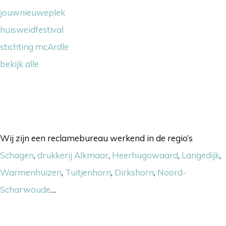
jouwnieuweplek
huisweidfestival
stichting mcArdle
bekijk alle
Onze werkgebieden
Wij zijn een reclamebureau werkend in de regio’s
Schagen
,
drukkerij Alkmaar
,
Heerhugowaard
,
Langedijk
,
Warmenhuizen
,
Tuitjenhorn
,
Dirkshorn
,
Noord-
Scharwoude
…
Nieuwsbrief