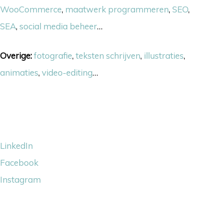
WooCommerce
,
maatwerk programmeren
,
SEO
,
SEA
,
social media beheer
…
Overige:
fotografie
,
teksten schrijven
,
illustraties
,
animaties
,
video-editing
…
Volg ons
LinkedIn
Facebook
Instagram
Wij steunen