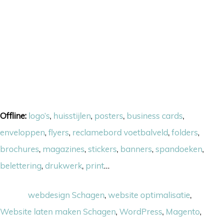
Onze skills
Offline:
logo’s
,
huisstijlen
,
posters
,
business cards
,
enveloppen
,
flyers
,
reclamebord voetbalveld
,
folders
,
brochures
,
magazines
,
stickers
,
banners
,
spandoeken
,
belettering
,
drukwerk
,
print
…
Online:
webdesign Schagen
,
website optimalisatie
,
Website laten maken Schagen
,
WordPress
,
Magento
,