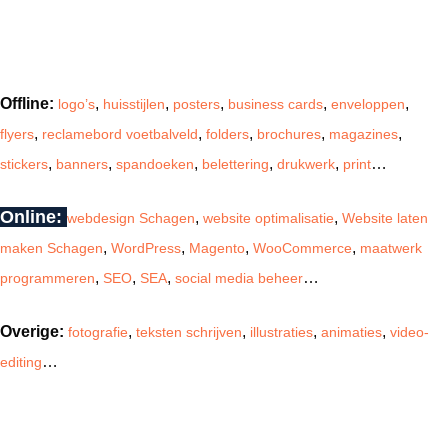
Onze skills
Offline:
,
,
,
,
,
logo’s
huisstijlen
posters
business cards
enveloppen
,
,
,
,
,
flyers
reclamebord voetbalveld
folders
brochures
magazines
,
,
,
,
,
…
stickers
banners
spandoeken
belettering
drukwerk
print
Online:
,
,
webdesign Schagen
website optimalisatie
Website laten
,
,
,
,
maken Schagen
WordPress
Magento
WooCommerce
maatwerk
,
,
,
…
programmeren
SEO
SEA
social media beheer
Overige:
,
,
,
,
fotografie
teksten schrijven
illustraties
animaties
video-
…
editing
Volg ons