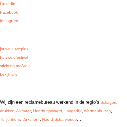
LinkedIn
Facebook
Instagram
Wij steunen
jouwnieuweplek
huisweidfestival
stichting mcArdle
bekijk alle
Onze werkgebieden
Wij zijn een reclamebureau werkend in de regio’s
,
Schagen
,
,
,
,
drukkerij Alkmaar
Heerhugowaard
Langedijk
Warmenhuizen
,
,
…
Tuitjenhorn
Dirkshorn
Noord-Scharwoude