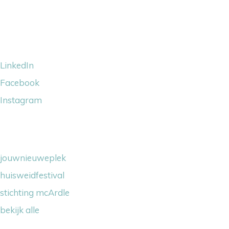
Volg ons
LinkedIn
Facebook
Instagram
Wij steunen
jouwnieuweplek
huisweidfestival
stichting mcArdle
bekijk alle