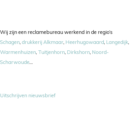
Onze werkgebieden
Wij zijn een reclamebureau werkend in de regio’s
Schagen
,
drukkerij Alkmaar
,
Heerhugowaard
,
Langedijk
,
Warmenhuizen
,
Tuitjenhorn
,
Dirkshorn
,
Noord-
Scharwoude
…
Nieuwsbrief
Uitschrijven nieuwsbrief
Contact