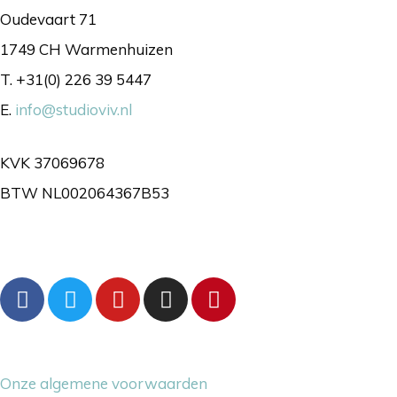
Oudevaart 71
1749 CH Warmenhuizen
T. +31(0) 226 39 5447
E.
info@studioviv.nl
KVK 37069678
BTW NL002064367B53
Volg ons gerust
Overige dingetjes
Onze algemene voorwaarden