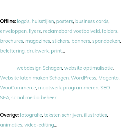
Onze skills
Offline:
logo’s
,
huisstijlen
,
posters
,
business cards
,
enveloppen
,
flyers
,
reclamebord voetbalveld
,
folders
,
brochures
,
magazines
,
stickers
,
banners
,
spandoeken
,
belettering
,
drukwerk
,
print
…
Online:
webdesign Schagen
,
website optimalisatie
,
Website laten maken Schagen
,
WordPress
,
Magento
,
WooCommerce
,
maatwerk programmeren
,
SEO
,
SEA
,
social media beheer
…
Overige:
fotografie
,
teksten schrijven
,
illustraties
,
animaties
,
video-editing
…