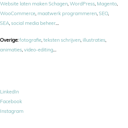
Website laten maken Schagen
,
WordPress
,
Magento
,
WooCommerce
,
maatwerk programmeren
,
SEO
,
SEA
,
social media beheer
…
Overige:
fotografie
,
teksten schrijven
,
illustraties
,
animaties
,
video-editing
…
Volg ons
LinkedIn
Facebook
Instagram
Wij steunen