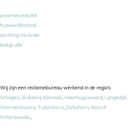
jouwnieuweplek
huisweidfestival
stichting mcArdle
bekijk alle
Onze werkgebieden
Wij zijn een reclamebureau werkend in de regio’s
Schagen
,
drukkerij Alkmaar
,
Heerhugowaard
,
Langedijk
,
Warmenhuizen
,
Tuitjenhorn
,
Dirkshorn
,
Noord-
Scharwoude
…