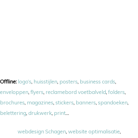
Onze skills
Offline:
logo’s
,
huisstijlen
,
posters
,
business cards
,
enveloppen
,
flyers
,
reclamebord voetbalveld
,
folders
,
brochures
,
magazines
,
stickers
,
banners
,
spandoeken
,
belettering
,
drukwerk
,
print
…
Online:
webdesign Schagen
,
website optimalisatie
,