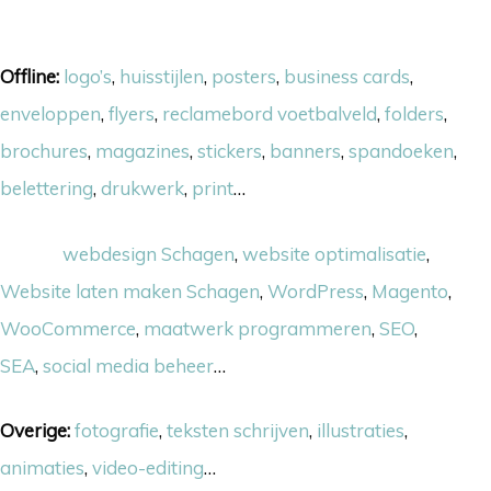
Onze skills
Offline:
logo’s
,
huisstijlen
,
posters
,
business cards
,
enveloppen
,
flyers
,
reclamebord voetbalveld
,
folders
,
brochures
,
magazines
,
stickers
,
banners
,
spandoeken
,
belettering
,
drukwerk
,
print
…
Online:
webdesign Schagen
,
website optimalisatie
,
Website laten maken Schagen
,
WordPress
,
Magento
,
WooCommerce
,
maatwerk programmeren
,
SEO
,
SEA
,
social media beheer
…
Overige:
fotografie
,
teksten schrijven
,
illustraties
,
animaties
,
video-editing
…