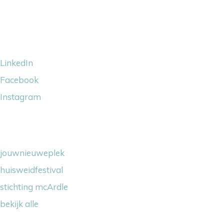
Volg ons
LinkedIn
Facebook
Instagram
Wij steunen
jouwnieuweplek
huisweidfestival
stichting mcArdle
bekijk alle