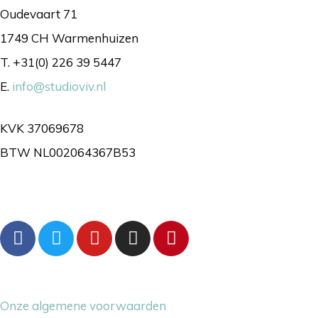
Oudevaart 71
1749 CH Warmenhuizen
T. +31(0) 226 39 5447
E.
info@studioviv.nl
KVK 37069678
BTW NL002064367B53
Volg ons gerust
Overige dingetjes
Onze algemene voorwaarden