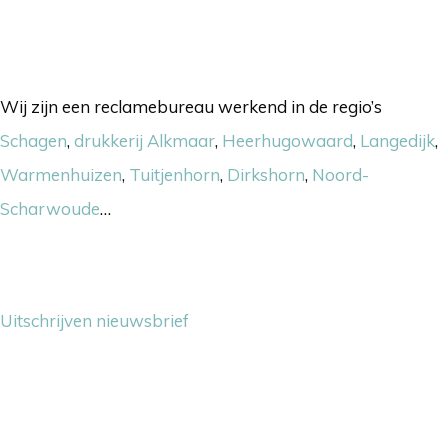
Onze werkgebieden
Wij zijn een reclamebureau werkend in de regio’s
Schagen
,
drukkerij Alkmaar
,
Heerhugowaard
,
Langedijk
,
Warmenhuizen
,
Tuitjenhorn
,
Dirkshorn
,
Noord-
Scharwoude
…
Nieuwsbrief
Uitschrijven nieuwsbrief
Contact